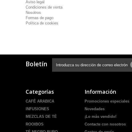
Aviso legal
Condiciones de venta
Nosotros
Formas de pago
Política de cookies
Boletín
Categorías
Información
CAFÉ ARABICA
Promociones especiales
INFUSIONES
Novedades
MEZCLAS DE TÉ
¡Lo más vendido!
ROOIBOS
Contacte con nosotros
TÉ NEGRO PURO
Gastos de envío